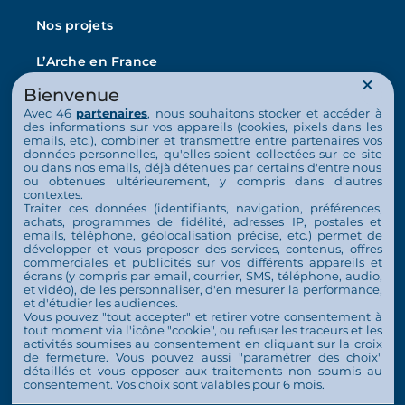
Nos projets
L’Arche en France
La vie au quotidien
Bienvenue
Avec 46
partenaires
, nous souhaitons stocker et accéder à
Nos activités
des informations sur vos appareils (cookies, pixels dans les
emails, etc.), combiner et transmettre entre partenaires vos
données personnelles, qu'elles soient collectées sur ce site
Actualités
ou dans nos emails, déjà détenues par certains d'entre nous
ou obtenues ultérieurement, y compris dans d'autres
Nous soutenir
contextes.
Traiter ces données (identifiants, navigation, préférences,
achats, programmes de fidélité, adresses IP, postales et
S’engager
emails, téléphone, géolocalisation précise, etc.) permet de
développer et vous proposer des services, contenus, offres
commerciales et publicités sur vos différents appareils et
Nous soutenir
écrans (y compris par email, courrier, SMS, téléphone, audio,
et vidéo), de les personnaliser, d'en mesurer la performance,
Contact
et d'étudier les audiences.
Vous pouvez "tout accepter" et retirer votre consentement à
Espace Presse
tout moment via l'icône "cookie", ou refuser les traceurs et les
activités soumises au consentement en cliquant sur la croix
de fermeture. Vous pouvez aussi "paramétrer des choix"
détaillés et vous opposer aux traitements non soumis au
consentement. Vos choix sont valables pour 6 mois.